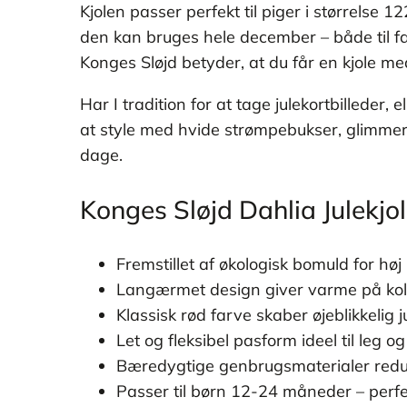
Kjolen passer perfekt til piger i størrelse 1
den kan bruges hele december – både til fa
Konges Sløjd betyder, at du får en kjole med
Har I tradition for at tage julekortbilleder, e
at style med hvide strømpebukser, glimmersk
dage.
Konges Sløjd Dahlia Julekjo
Fremstillet af økologisk bomuld for høj
Langærmet design giver varme på k
Klassisk rød farve skaber øjeblikkelig 
Let og fleksibel pasform ideel til leg o
Bæredygtige genbrugsmaterialer redu
Passer til børn 12-24 måneder – perfekt