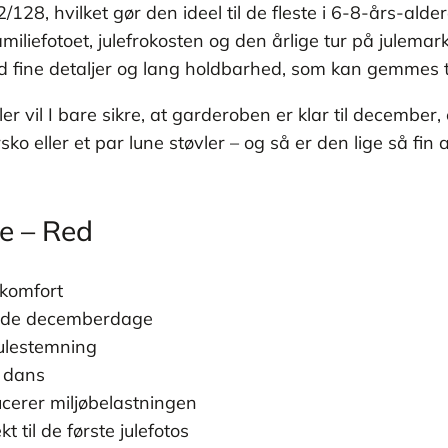
22/128, hvilket gør den ideel til de fleste i 6-8-års-al
miliefotoet, julefrokosten og den årlige tur på julem
 fine detaljer og lang holdbarhed, som kan gemmes til li
ller vil I bare sikre, at garderoben er klar til december,
o eller et par lune støvler – og så er den lige så fi
le – Red
 komfort
olde decemberdage
julestemning
g dans
cerer miljøbelastningen
 til de første julefotos