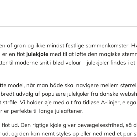
n af gran og ikke mindst festlige sammenkomster. Hva
 er en flot
julekjole
med til at løfte den magiske stemni
tter til moderne snit i blød velour – julekjoler findes i
tte model, når man både skal navigere mellem størrels
t bredt udvalg af populære julekjoler fra danske we
at stråle. Vi holder øje med alt fra tidløse A-linjer, eleg
 er perfekte til lange juleaftener.
 flot ud. Den rigtige kjole giver bevægelsesfrihed, så
 ud, og den kan nemt styles op eller ned med et par st