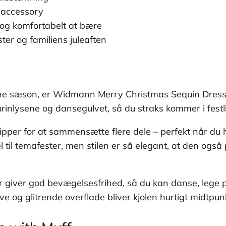
eaccessory
 og komfortabelt at bære
ster og familiens juleaften
e sæson, er Widmann Merry Christmas Sequin Dress et
tearinlysene og dansegulvet, så du straks kommer i festl
 slipper for at sammensætte flere dele – perfekt når du h
 til temafester, men stilen er så elegant, at den også 
giver god bevægelsesfrihed, så du kan danse, lege p
e og glitrende overflade bliver kjolen hurtigt midtpunk