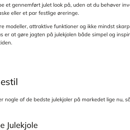
 et gennemført julet look på, uden at du behøver inves
aske eller et par festlige øreringe.
 modeller, attraktive funktioner og ikke mindst skarpe
okus er at gøre jagten på julekjolen både simpel og insp
tiden.
estil
r nogle af de bedste julekjoler på markedet lige nu, 
e Julekjole