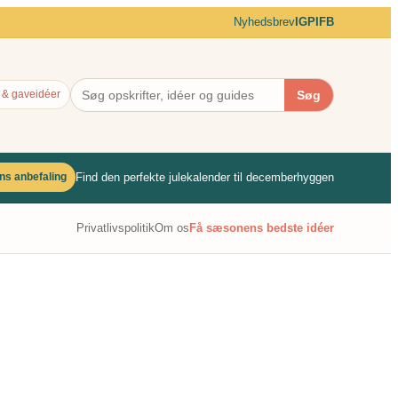
Nyhedsbrev
IG
PI
FB
Søg
 & gaveidéer
Find den perfekte julekalender til decemberhyggen
ns anbefaling
Privatlivspolitik
Om os
Få sæsonens bedste idéer