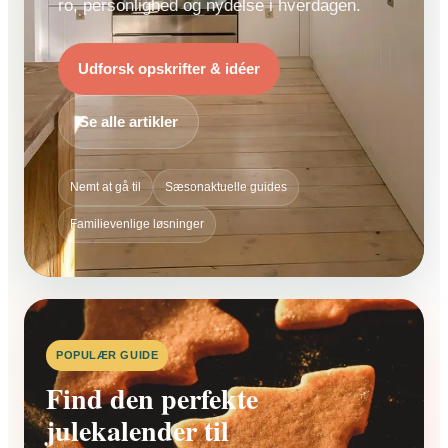
ro, personlighed og nydelse i hverdagen.
Udforsk opskrifter & idéer
Se alle artikler
Nemt at gå til
Sæsonaktuelle guides
Familievenlige løsninger
POPULÆR GUIDE
Find den perfekte
julekalender til