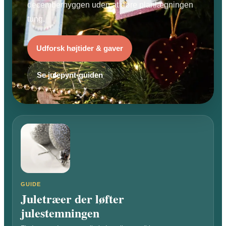
decemberhyggen uden at gøre planlægningen
tung.
Udforsk højtider & gaver
Se julepynt-guiden
GUIDE
Juletræer der løfter
julestemningen