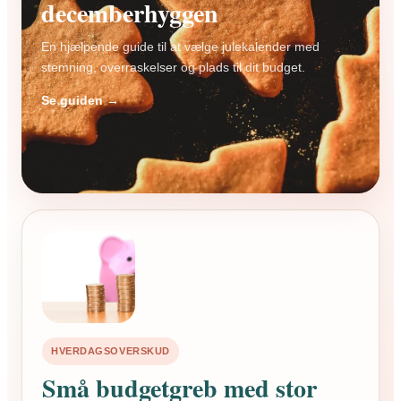
decemberhyggen
En hjælpende guide til at vælge julekalender med
stemning, overraskelser og plads til dit budget.
Se guiden →
HVERDAGSOVERSKUD
Små budgetgreb med stor