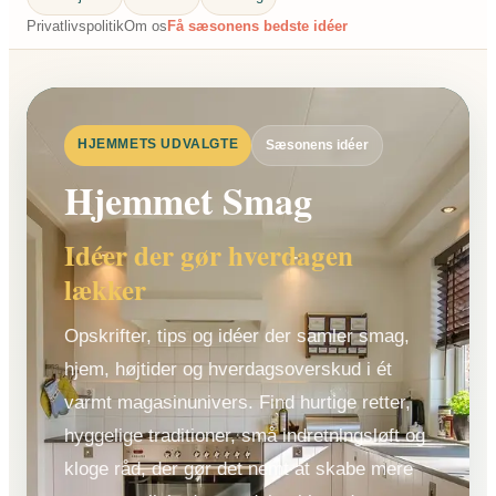
Privatlivspolitik
Om os
Få sæsonens bedste idéer
HJEMMETS UDVALGTE
Sæsonens idéer
Hjemmet Smag
Idéer der gør hverdagen
lækker
Opskrifter, tips og idéer der samler smag,
hjem, højtider og hverdagsoverskud i ét
varmt magasinunivers. Find hurtige retter,
hyggelige traditioner, små indretningsløft og
kloge råd, der gør det nemt at skabe mere