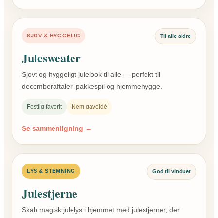
SJOV & HYGGELIG
Til alle aldre
Julesweater
Sjovt og hyggeligt julelook til alle — perfekt til
decemberaftaler, pakkespil og hjemmehygge.
Festlig favorit
Nem gaveidé
Se sammenligning →
LYS & STEMNING
God til vinduet
Julestjerne
Skab magisk julelys i hjemmet med julestjerner, der