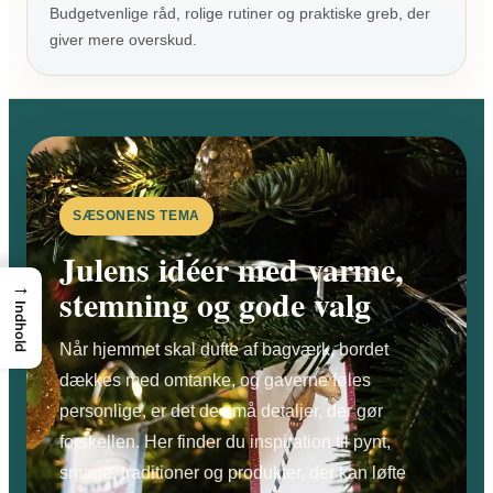
Budgetvenlige råd, rolige rutiner og praktiske greb, der
giver mere overskud.
SÆSONENS TEMA
Julens idéer med varme,
→
stemning og gode valg
Indhold
Når hjemmet skal dufte af bagværk, bordet
dækkes med omtanke, og gaverne føles
personlige, er det de små detaljer, der gør
forskellen. Her finder du inspiration til pynt,
smage, traditioner og produkter, der kan løfte