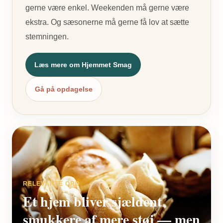
gerne være enkel. Weekenden må gerne være
ekstra. Og sæsonerne må gerne få lov at sætte
stemningen.
Læs mere om Hjemmet Smag
Gå på opdagelse
RELEVANTE ORD
Et hjem bliver sjældent
smukkere af mere støj — men