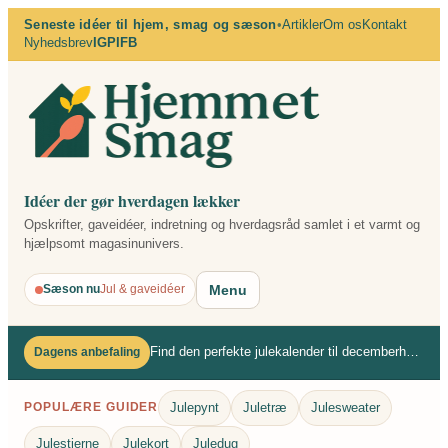
Spring
Seneste idéer til hjem, smag og sæson
•
Artikler
Om os
Kontakt
Nyhedsbrev
IG
PI
FB
til
indhold
Idéer der gør hverdagen lækker
Opskrifter, gaveidéer, indretning og hverdagsråd samlet i et varmt og
hjælpsomt magasinunivers.
Menu
Sæson nu
Jul & gaveidéer
Find den perfekte julekalender til decemberhyggen
Dagens anbefaling
Julepynt
Juletræ
Julesweater
POPULÆRE GUIDER
Julestjerne
Julekort
Juledug