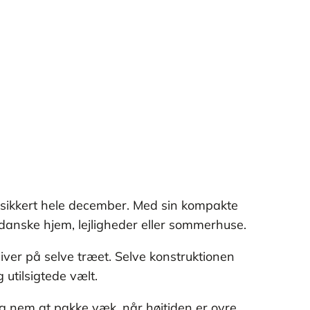
tå sikkert hele december. Med sin kompakte
danske hjem, lejligheder eller sommerhuse.
ver på selve træet. Selve konstruktionen
 utilsigtede vælt.
g nem at pakke væk, når højtiden er ovre.