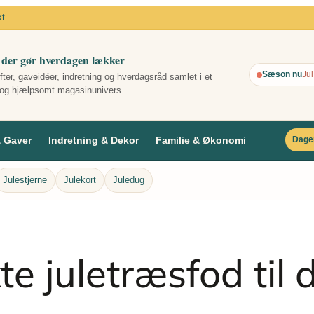
kt
 der gør hverdagen lækker
Sæson nu
Jul
fter, gaveidéer, indretning og hverdagsråd samlet i et
og hjælpsomt magasinunivers.
& Gaver
Indretning & Dekor
Familie & Økonomi
Dage
Julestjerne
Julekort
Juledug
e juletræsfod til d