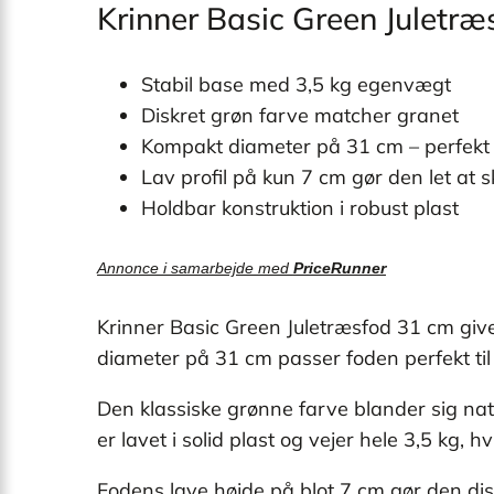
Krinner Basic Green Juletr
Stabil base med 3,5 kg egenvægt
Diskret grøn farve matcher granet
Kompakt diameter på 31 cm – perfekt 
Lav profil på kun 7 cm gør den let at s
Holdbar konstruktion i robust plast
Annonce i samarbejde med
PriceRunner
Krinner Basic Green Juletræsfod 31 cm giver
diameter på 31 cm passer foden perfekt til
Den klassiske grønne farve blander sig na
er lavet i solid plast og vejer hele 3,5 kg,
Fodens lave højde på blot 7 cm gør den dis