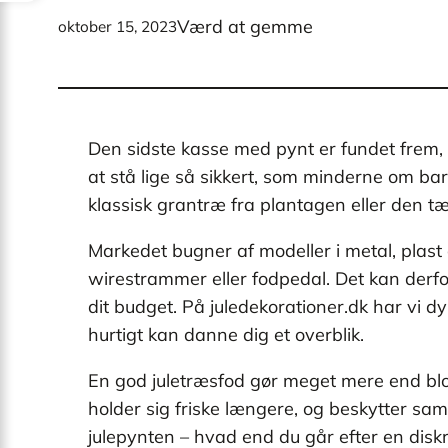
Værd at gemme
oktober 15, 2023
Den sidste kasse med pynt er fundet frem, o
at stå lige så sikkert, som minderne om ba
klassisk grantræ fra plantagen eller den tæ
Markedet bugner af modeller i metal, plas
wirestrammer eller fodpedal. Det kan derfor
dit budget. På juledekorationer.dk har vi 
hurtigt kan danne dig et overblik.
En god juletræsfod gør meget mere end blot
holder sig friske længere, og beskytter sam
julepynten – hvad end du går efter en disk