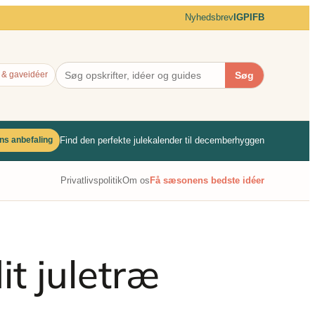
Nyhedsbrev
IG
PI
FB
Søg
 & gaveidéer
Find den perfekte julekalender til decemberhyggen
ns anbefaling
Privatlivspolitik
Om os
Få sæsonens bedste idéer
it juletræ