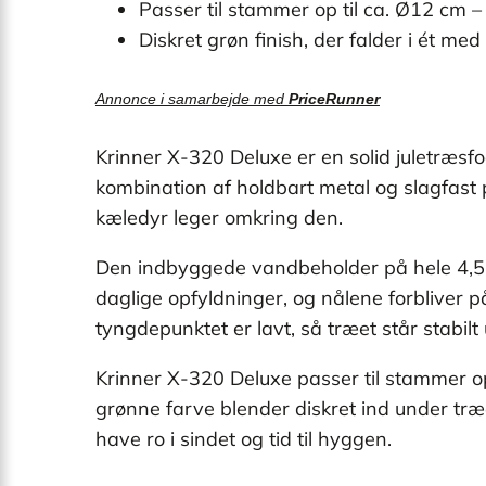
Passer til stammer op til ca. Ø12 cm – i
Diskret grøn finish, der falder i ét me
Annonce i samarbejde med
PriceRunner
Krinner X-320 Deluxe er en solid juletræsfod
kombination af holdbart metal og slagfast p
kæledyr leger omkring den.
Den indbyggede vandbeholder på hele 4,5 lite
daglige opfyldninger, og nålene forbliver
tyngdepunktet er lavt, så træet står stabilt 
Krinner X-320 Deluxe passer til stammer op
grønne farve blender diskret ind under træet
have ro i sindet og tid til hyggen.