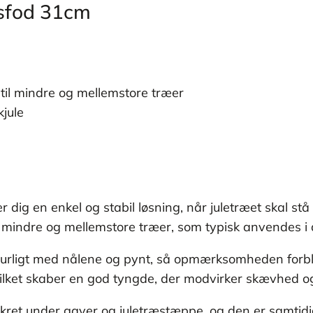
æsfod 31cm
til mindre og mellemstore træer
kjule
 dig en enkel og stabil løsning, når juletræet skal s
 mindre og mellemstore træer, som typisk anvendes i 
turligt med nålene og pynt, så opmærksomheden forbli
 hvilket skaber en god tyngde, der modvirker skævhed og
kret under gaver og juletræstæppe, og den er samtidi