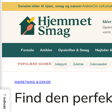
×
Spring
Seneste idéer til hjem, smag og sæson
•
Artikler
Om os
Konta
til
indhold
Idéer
Opskri
varmt 
Forside
Artikler
Opskrifter & Smag
Højtider 
Julepynt
Juletræ
Julesweater
POPULÆRE GUIDER
INDRETNING & DEKOR
Find den perfekt
→
Indhold