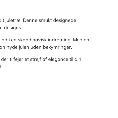
l dit juletræ. Denne smukt designede
ke designs.
 ind i en skandinavisk indretning. Med en
 kan nyde julen uden bekymringer.
 tilføjer et strejf af elegance til din
t.
m