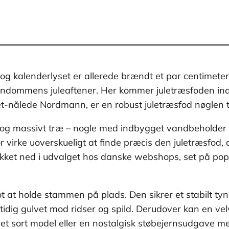
g kalenderlyset er allerede brændt et par centimeter ne
rndommens juleaftener. Her kommer juletræsfoden ind 
t-nålede Nordmann, er en robust juletræsfod nøglen til
t og massivt træ – nogle med indbygget vandbeholder
 virke uoverskueligt at finde præcis den juletræsfod, 
dykket ned i udvalget hos danske webshops, set på popu
 at holde stammen på plads. Den sikrer et stabilt tyn
tidig gulvet mod ridser og spild. Derudover kan en vel
ret sort model eller en nostalgisk støbejernsudgave m