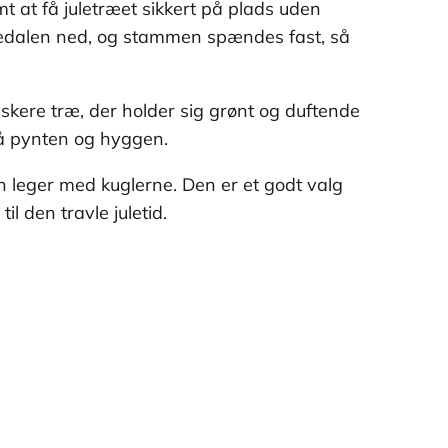
t at få juletræet sikkert på plads uden
pedalen ned, og stammen spændes fast, så
iskere træ, der holder sig grønt og duftende
på pynten og hyggen.
en leger med kuglerne. Den er et godt valg
l den travle juletid.