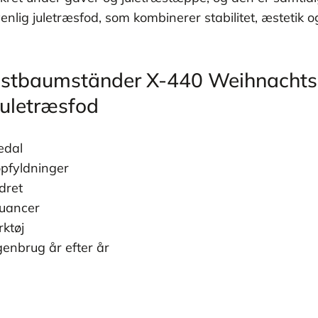
ig juletræsfod, som kombinerer stabilitet, æstetik og pr
hristbaumständer X-440 Weihnacht
Juletræsfod
edal
opfyldninger
dret
nuancer
ktøj
 genbrug år efter år