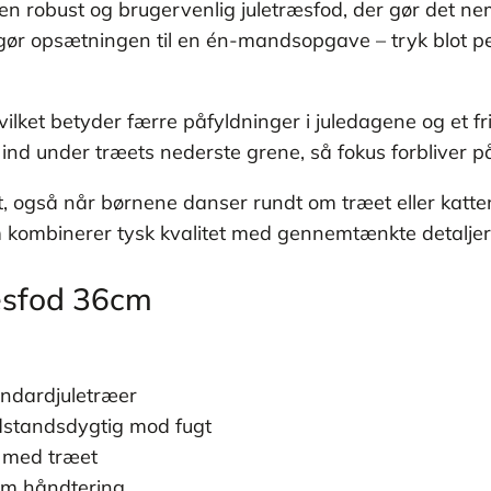
n robust og brugervenlig juletræsfod, der gør det nem
gør opsætningen til en én-mandsopgave – tryk blot 
ilket betyder færre påfyldninger i juledagene og et fr
ind under træets nederste grene, så fokus forbliver 
vet, også når børnene danser rundt om træet eller katt
m kombinerer tysk kvalitet med gennemtænkte detaljer ti
ræsfod 36cm
andardjuletræer
odstandsdygtig mod fugt
t med træet
em håndtering