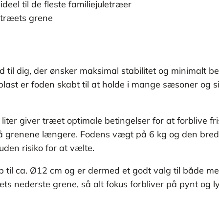
deel til de fleste familiejuletræer
d træets grene
 til dig, der ønsker maksimal stabilitet og minimalt b
last er foden skabt til at holde i mange sæsoner og si
r giver træet optimale betingelser for at forblive fris
 på grenene længere. Fodens vægt på 6 kg og den bred
uden risiko for at vælte.
 til ca. Ø12 cm og er dermed et godt valg til både mel
s nederste grene, så alt fokus forbliver på pynt og lys