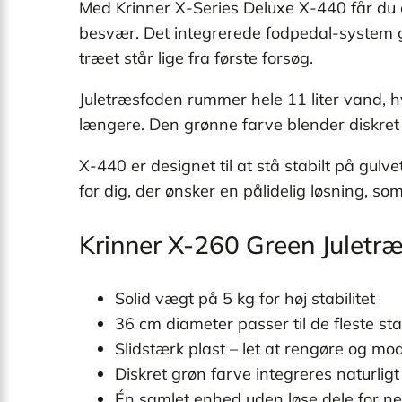
Med Krinner X-Series Deluxe X-440 får du e
besvær. Det integrerede fodpedal-system 
træet står lige fra første forsøg.
Juletræsfoden rummer hele 11 liter vand, hv
længere. Den grønne farve blender diskret 
X-440 er designet til at stå stabilt på gul
for dig, der ønsker en pålidelig løsning, so
Krinner X-260 Green Julet
Solid vægt på 5 kg for høj stabilitet
36 cm diameter passer til de fleste st
Slidstærk plast – let at rengøre og m
Diskret grøn farve integreres naturlig
Én samlet enhed uden løse dele for n