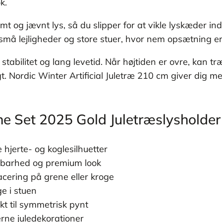
k.
t og jævnt lys, så du slipper for at vikle lyskæder ind 
e små lejligheder og store stuer, hvor nem opsætning er 
 stabilitet og lang levetid. Når højtiden er ovre, kan 
gt. Nordic Winter Artificial Juletræ 210 cm giver dig m
e Set 2025 Gold Juletræslysholder
 hjerte- og koglesilhuetter
oldbarhed og premium look
cering på grene eller kroge
ge i stuen
kt til symmetrisk pynt
erne juledekorationer