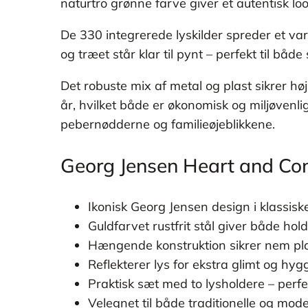
naturtro grønne farve giver et autentisk loo
De 330 integrerede lyskilder spreder et varm
og træet står klar til pynt – perfekt til båd
Det robuste mix af metal og plast sikrer høj
år, hvilket både er økonomisk og miljøvenli
pebernødderne og familieøjeblikkene.
Georg Jensen Heart and Con
Ikonisk Georg Jensen design i klassiske
Guldfarvet rustfrit stål giver både h
Hængende konstruktion sikrer nem pla
Reflekterer lys for ekstra glimt og hyg
Praktisk sæt med to lysholdere – perfe
Velegnet til både traditionelle og mod