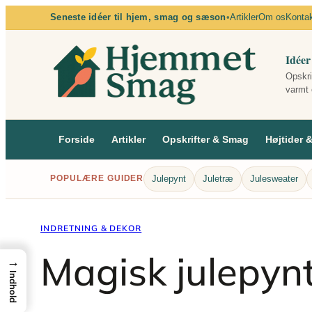
Spring
Seneste idéer til hjem, smag og sæson
•
Artikler
Om os
Konta
til
indhold
Idéer
Opskri
varmt 
Forside
Artikler
Opskrifter & Smag
Højtider 
Julepynt
Juletræ
Julesweater
POPULÆRE GUIDER
INDRETNING & DEKOR
Magisk julepynt
→
Indhold