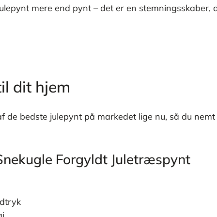
ulepynt mere end pynt – det er en stemningsskaber, de
il dit hjem
af de bedste julepynt på markedet lige nu, så du nem
Snekugle Forgyldt Juletræspynt
udtryk
gi