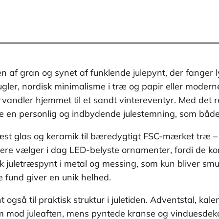
 af gran og synet af funklende julepynt, der fanger 
ugler, nordisk minimalisme i træ og papir eller mode
orvandler hjemmet til et sandt vintereventyr. Med det re
e en personlig og indbydende julestemning, som både 
æst glas og keramik til bæredygtigt FSC-mærket træ – g
 Flere vælger i dag LED-belyste ornamenter, fordi de 
sk juletræspynt i metal og messing, som kun bliver s
 fund giver en unik helhed.
t også til praktisk struktur i juletiden. Adventstal,
rem mod juleaften, mens pyntede kranse og vinduesde