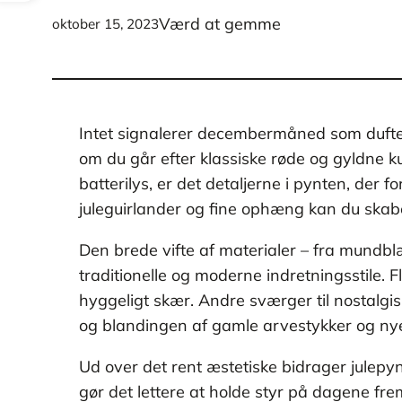
Værd at gemme
oktober 15, 2023
Intet signalerer decembermåned som duften
om du går efter klassiske røde og gyldne k
batterilys, er det detaljerne i pynten, der f
juleguirlander og fine ophæng kan du skab
Den brede vifte af materialer – fra mundbl
traditionelle og moderne indretningsstile.
hyggeligt skær. Andre sværger til nostalgi
og blandingen af gamle arvestykker og nye
Ud over det rent æstetiske bidrager julepyn
gør det lettere at holde styr på dagene f