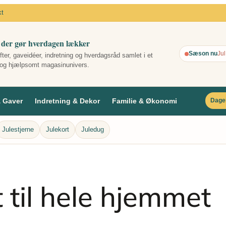
kt
 der gør hverdagen lækker
Sæson nu
Jul
fter, gaveidéer, indretning og hverdagsråd samlet i et
og hjælpsomt magasinunivers.
& Gaver
Indretning & Dekor
Familie & Økonomi
Dage
Julestjerne
Julekort
Juledug
 til hele hjemmet