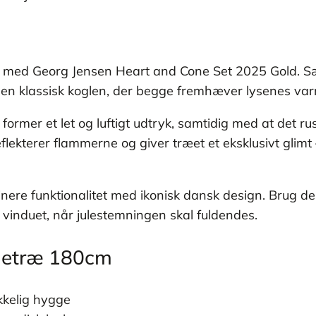
etræet med Georg Jensen Heart and Cone Set 2025 Gold.
g en klassisk koglen, der begge fremhæver lysenes var
mer et let og luftigt udtryk, samtidig med at det rustfr
flekterer flammerne og giver træet et eksklusivt glimt 
mbinere funktionalitet med ikonisk dansk design. Brug
i vinduet, når julestemningen skal fuldendes.
uletræ 180cm
kkelig hygge