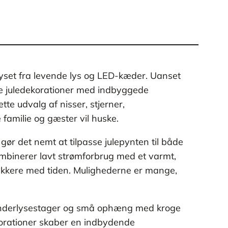
lyset fra levende lys og LED-kæder. Uanset
rne juledekorationer med indbyggede
tte udvalg af nisser, stjerner,
familie og gæster vil huske.
ør det nemt at tilpasse julepynten til både
kombinerer lavt strømforbrug med et varmt,
mukkere med tiden. Mulighederne er mange,
 kalenderlysestager og små ophæng med kroge
korationer skaber en indbydende