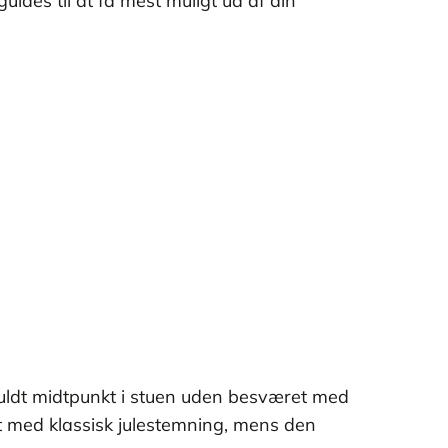
uides til at få mest muligt ud af din
sfuldt midtpunkt i stuen uden besværet med
 med klassisk julestemning, mens den