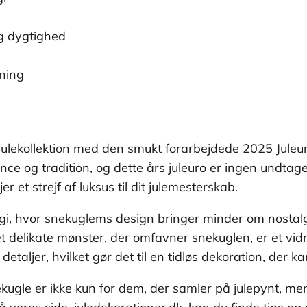
g dygtighed
kning
 julekollektion med den smukt forarbejdede 2025 Juleu
e og tradition, og dette års juleuro er ingen undtage
r et strejf af luksus til dit julemesterskab.
agi, hvor snekuglems design bringer minder om nostalgi
Det delikate mønster, der omfavner snekuglen, er et v
ljer, hvilket gør det til en tidløs dekoration, der kan
ugle er ikke kun for dem, der samler på julepynt, men 