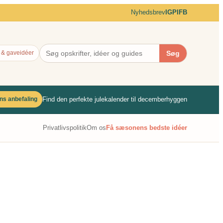
Nyhedsbrev
IG
PI
FB
Søg
 & gaveidéer
Find den perfekte julekalender til decemberhyggen
ns anbefaling
Privatlivspolitik
Om os
Få sæsonens bedste idéer