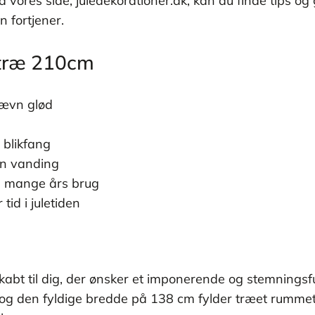
 vores side, juledekorationer.dk, kan du finde tips og g
 fortjener.
letræ 210cm
jævn glød
blikfang
gen vanding
il mange års brug
id i juletiden
 skabt til dig, der ønsker et imponerende og stemning
og den fyldige bredde på 138 cm fylder træet rummet