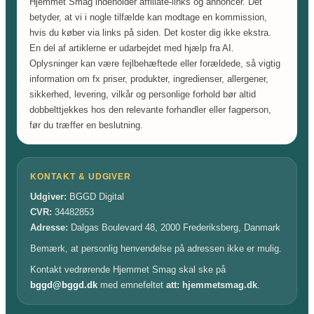
Hjemmet Smag indeholder affiliate-links og annoncer. Det
betyder, at vi i nogle tilfælde kan modtage en kommission,
hvis du køber via links på siden. Det koster dig ikke ekstra.
En del af artiklerne er udarbejdet med hjælp fra AI.
Oplysninger kan være fejlbehæftede eller forældede, så vigtig
information om fx priser, produkter, ingredienser, allergener,
sikkerhed, levering, vilkår og personlige forhold bør altid
dobbelttjekkes hos den relevante forhandler eller fagperson,
før du træffer en beslutning.
KONTAKT & UDGIVER
Udgiver:
BGGD Digital
CVR:
34482853
Adresse:
Dalgas Boulevard 48, 2000 Frederiksberg, Danmark
Bemærk, at personlig henvendelse på adressen ikke er mulig.
Kontakt vedrørende Hjemmet Smag skal ske på
bggd@bggd.dk
med emnefeltet
att: hjemmetsmag.dk
.