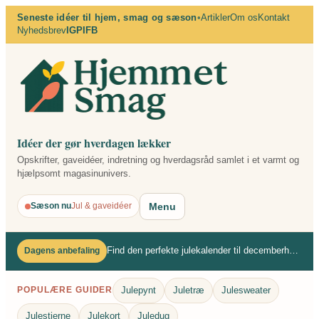
Spring
Seneste idéer til hjem, smag og sæson
•
Artikler
Om os
Kontakt
Nyhedsbrev
IG
PI
FB
til
indhold
Idéer der gør hverdagen lækker
Opskrifter, gaveidéer, indretning og hverdagsråd samlet i et varmt og
hjælpsomt magasinunivers.
Menu
Sæson nu
Jul & gaveidéer
Find den perfekte julekalender til decemberhyggen
Dagens anbefaling
Julepynt
Juletræ
Julesweater
POPULÆRE GUIDER
Julestjerne
Julekort
Juledug