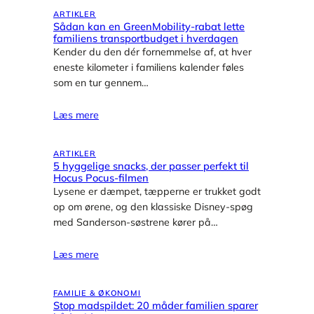
ARTIKLER
Sådan kan en GreenMobility-rabat lette
familiens transportbudget i hverdagen
Kender du den dér fornemmelse af, at hver
eneste kilometer i familiens kalender føles
som en tur gennem…
Læs mere
ARTIKLER
5 hyggelige snacks, der passer perfekt til
Hocus Pocus-filmen
Lysene er dæmpet, tæpperne er trukket godt
op om ørene, og den klassiske Disney-spøg
med Sanderson-søstrene kører på…
Læs mere
FAMILIE & ØKONOMI
Stop madspildet: 20 måder familien sparer