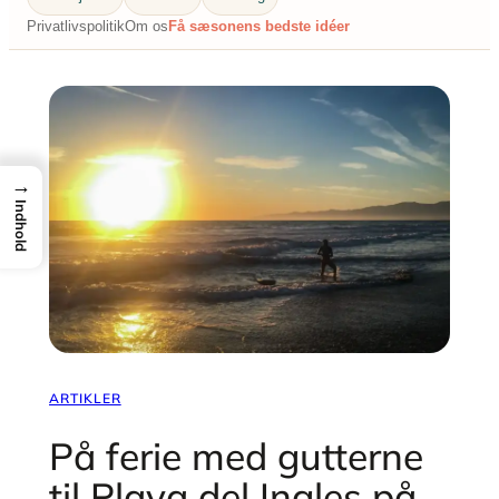
Privatlivspolitik
Om os
Få sæsonens bedste idéer
→
Indhold
ARTIKLER
På ferie med gutterne
til Playa del Ingles på